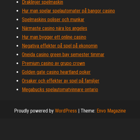
Draklinjer spelmaskin
Hur man spelar spelautomater på bangor casino
Spelmaskins poliser och munkar
Närmaste casino nära los angeles
Hur man bygger ett online casino
Negativa effekter på spel på ekonomin
Oneida casino green bay semester timmar
Premium casino av grupo crown
Golden gate casino heartland poker
Orsaker och effekter av spel på familjer
Megabucks spelautomatvinnare ontario
Proudly powered by
WordPress
|
Theme:
Envo Magazine