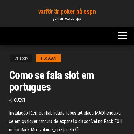
Skip
varför är poker på espn
to
gamenjfo.web.app
the
content
Category
Hug36839
Como se fala slot em
portugues
By
GUEST
Instalação fácil, confiabilidade robustaA placa MADI encaixa-
se em qualquer ranhura de expansão disponível no Rack FOH
ou no Rack Mix. volume_up · janela {f