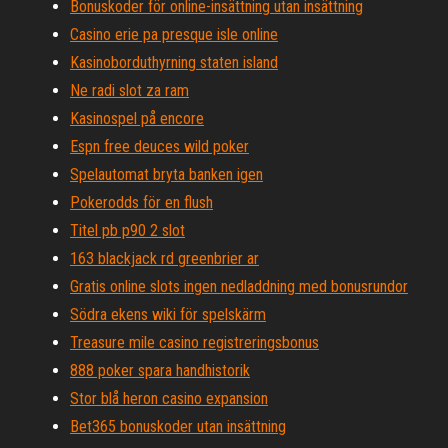
Bonuskoder för online-insättning utan insättning
Casino erie pa presque isle online
Kasinoborduthyrning staten island
Ne radi slot za ram
Kasinospel på encore
Espn free deuces wild poker
Spelautomat bryta banken igen
Pokerodds för en flush
Titel pb p90 2 slot
163 blackjack rd greenbrier ar
Gratis online slots ingen nedladdning med bonusrundor
Södra ekens wiki för spelskärm
Treasure mile casino registreringsbonus
888 poker spara handhistorik
Stor blå heron casino expansion
Bet365 bonuskoder utan insättning