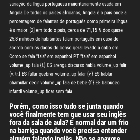
variação da língua portuguesa maioritariamente usada em
Angola.De todos os países africanos, Angola é o país onde a
percentagem de falantes de português como primeira língua
é a maior: [2] em todo o país, cerca de 71,15 % dos quase
25,8 milhões de habitantes falam português em casa de
acordo com os dados do censo geral levado a cabo em …
Como se fala "fala" em espanhol PT "fala" em espanhol
volume_up fala {f.} ES arenga discurso habla volume_up falir
{v. tr.} ES fallar quebrar volume_up falar {v.} ES hablar
chamullar decir volume_up fala de bebê {f.} ES balbuceo
infantil volume_up ficar sem fala
Porém, como isso tudo se junta quando
você finalmente tem que usar seu inglês
fora da sala de aula? É normal dar um frio
na barriga quando você precisa entender
alguém falando inglês. Não se apavore.