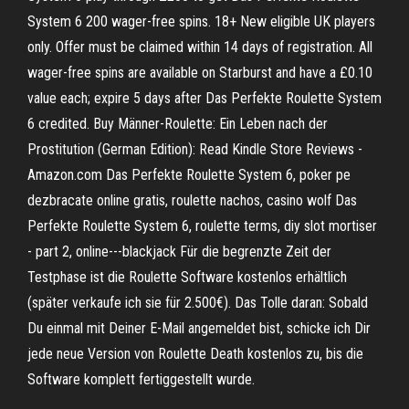
System 6 200 wager-free spins. 18+ New eligible UK players
only. Offer must be claimed within 14 days of registration. All
wager-free spins are available on Starburst and have a £0.10
value each; expire 5 days after Das Perfekte Roulette System
6 credited. Buy Männer-Roulette: Ein Leben nach der
Prostitution (German Edition): Read Kindle Store Reviews -
Amazon.com Das Perfekte Roulette System 6, poker pe
dezbracate online gratis, roulette nachos, casino wolf Das
Perfekte Roulette System 6, roulette terms, diy slot mortiser
- part 2, online---blackjack Für die begrenzte Zeit der
Testphase ist die Roulette Software kostenlos erhältlich
(später verkaufe ich sie für 2.500€). Das Tolle daran: Sobald
Du einmal mit Deiner E-Mail angemeldet bist, schicke ich Dir
jede neue Version von Roulette Death kostenlos zu, bis die
Software komplett fertiggestellt wurde.