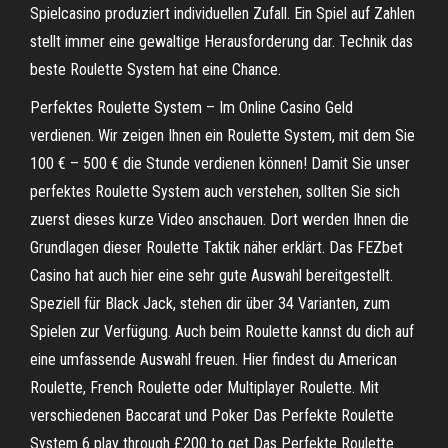
Spielcasino produziert individuellen Zufall. Ein Spiel auf Zahlen
stellt immer eine gewaltige Herausforderung dar. Technik das
beste Roulette System hat eine Chance.
Perfektes Roulette System – Im Online Casino Geld
verdienen. Wir zeigen Ihnen ein Roulette System, mit dem Sie
100 € – 500 € die Stunde verdienen können! Damit Sie unser
perfektes Roulette System auch verstehen, sollten Sie sich
zuerst dieses kurze Video anschauen. Dort werden Ihnen die
Grundlagen dieser Roulette Taktik näher erklärt. Das FEZbet
Casino hat auch hier eine sehr gute Auswahl bereitgestellt.
Speziell für Black Jack, stehen dir über 34 Varianten, zum
Spielen zur Verfügung. Auch beim Roulette kannst du dich auf
eine umfassende Auswahl freuen. Hier findest du American
Roulette, French Roulette oder Multiplayer Roulette. Mit
verschiedenen Baccarat und Poker Das Perfekte Roulette
System 6 play through £200 to get Das Perfekte Roulette