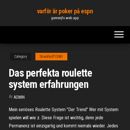
Skip
varför är poker på espn
to
gamenjfo.web.app
the
content
Category
Struckhoff13381
Das perfekta roulette
system erfahrungen
By
ADMIN
Mein seriöses Roulette System "Der Trend" Wer mit System
spielen will wie z. Diese Frage ist wichtig, denn jede
Permanenz ist einzigartig und kommt niemals wieder. Jedes