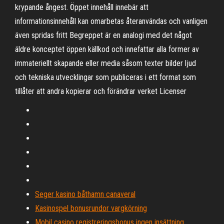
krypande ångest. Öppet innehåll innebär att
informationsinnehåll kan omarbetas återanvändas och vanligen
även spridas fritt Begreppet är en analogi med det något
äldre konceptet öppen källkod och innefattar alla former av
immateriellt skapande eller media såsom texter bilder ljud
och tekniska utvecklingar som publiceras i ett format som
tillåter att andra kopierar och förändrar verket Licenser
Seger kasino båthamn canaveral
Kasinospel bonusrundor vargkörning
Mobil casino registreringsbonus ingen insättning