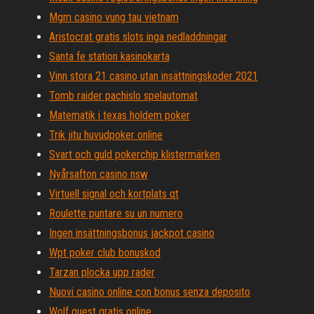
Mgm casino vung tau vietnam
Aristocrat gratis slots inga nedladdningar
Santa fe station kasinokarta
Vinn stora 21 casino utan insättningskoder 2021
Tomb raider pachislo spelautomat
Matematik i texas holdem poker
Trik jitu huvudpoker online
Svart och guld pokerchip klistermärken
Nyårsafton casino nsw
Virtuell signal och kortplats qt
Roulette puntare su un numero
Ingen insättningsbonus jackpot casino
Wpt poker club bonuskod
Tarzan plocka upp rader
Nuovi casino online con bonus senza deposito
Wolf quest gratis online