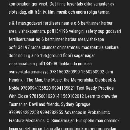
kombination ger vinst. Det finns tusentals olika varianter av
slots idag, allt från tv, film, musik och andra roliga teman.
s & f man;godavari fertilisers near e q 6 berth;inner harbur
area; vishakapatnam, pcfl134196 velangini safety sup godavari
fertilisers;near eq 6 berth;inner harbur area,vishakapa
pcfl134197 radha chandar chinnammalu madabattula senkara
door no l i g a no 196,(ground floor) sagar nagar
visakhapatnam pcfl134208 thatikonda nookiah
osrivenkataramanayya 9781560250999 1560250992 Jimi
Hendrix - The Man, the Music, the Memorabilia, Glebbeek &
Noble 9789994135820 9994135821 Test Ready Practice
With Cloze 9781560102014 1560102012 Learn to draw the
Tasmanian Devil and friends, Sydney Sprague
9789994282258 9994282255 Advances in Probabilistic
Fracture Mechanics, C. Sundararajan Hur spelar man domino?
Innan spelet börjar. Lägg alla dominobrickor med ögonsidan