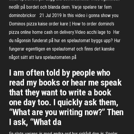
nedåt på bordet och blanda dem. Varje spelare tar fem
dominobrickor 21 Jul 2019 In this video i gonna show you
Dominos pizza kaise order kare | How to order domino's
pizza online home cash on delivery.Video acchi lage to Har
du någonsin funderat på hur en spelautomat byggs upp? Hur
fungerar egentligen en spelautomat och finns det kanske
något sätt att lura spelautomaten på
I am often told by people who
read my books or hear me speak
that they want to write a book
one day too. I quickly ask them,
“What are you writing now?” Then
I ask, “What da
En slots varians är med andra ord hur riskfull den är. Spelar