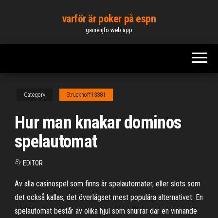
Skip
varför är poker på espn
to
gamenjfo.web.app
the
content
Category
Struckhoff13381
Hur man knakar dominos
spelautomat
By
EDITOR
Av alla casinospel som finns är spelautomater, eller slots som
det också kallas, det överlägset mest populära alternativet. En
spelautomat består av olika hjul som snurrar där en vinnande