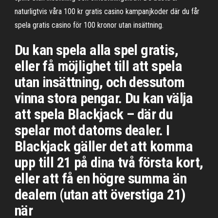
naturligtvis våra 100 kr gratis casino kampanjkoder där du får
spela gratis casino för 100 kronor utan insättning.
Du kan spela alla spel gratis,
eller få möjlighet till att spela
utan insättning, och dessutom
vinna stora pengar. Du kan välja
att spela Blackjack – där du
spelar mot datorns dealer. I
Blackjack gäller det att komma
upp till 21 på dina två första kort,
eller att få en högre summa än
dealern (utan att överstiga 21)
när