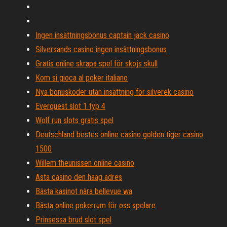
Ingen insättningsbonus captain jack casino
Silversands casino ingen insättningsbonus
Gratis online skrapa spel för skojs skull
Kom si gioca al poker italiano
Nya bonuskoder utan insättning för silverek casino
Everquest slot 1 typ 4
Wolf run slots gratis spel
Deutschland bestes online casino golden tiger casino
1500
Willem theunissen online casino
Asta casino den haag adres
Bästa kasinot nära bellevue wa
Bästa online pokerrum för oss spelare
Prinsessa brud slot spel