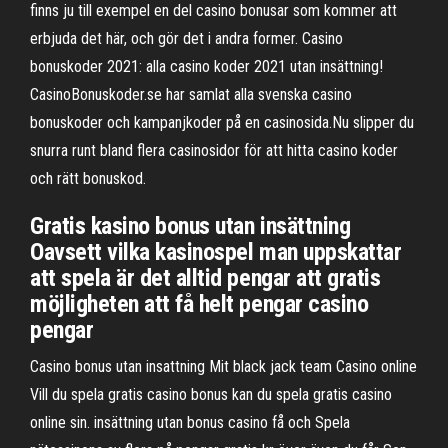
finns ju till exempel en del casino bonusar som kommer att
erbjuda det här, och gör det i andra former. Casino
bonuskoder 2021: alla casino koder 2021 utan insättning!
CasinoBonuskoder.se har samlat alla svenska casino
bonuskoder och kampanjkoder på en casinosida.Nu slipper du
snurra runt bland flera casinosidor för att hitta casino koder
och rätt bonuskod.
Gratis kasino bonus utan insättning
Oavsett vilka kasinospel man uppskattar
att spela är det alltid pengar att gratis
möjligheten att få helt pengar casino
pengar
Casino bonus utan insattning Mit black jack team Casino online
Vill du spela gratis casino bonus kan du spela gratis casino
online sin. insättning utan bonus casino få och Spela