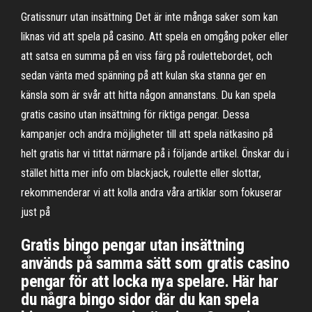
Gratissnurr utan insättning Det är inte många saker som kan
liknas vid att spela på casino. Att spela en omgång poker eller
att satsa en summa på en viss färg på roulettebordet, och
sedan vänta med spänning på att kulan ska stanna ger en
känsla som är svår att hitta någon annanstans. Du kan spela
gratis casino utan insättning för riktiga pengar. Dessa
kampanjer och andra möjligheter till att spela nätkasino på
helt gratis har vi tittat närmare på i följande artikel. Önskar du i
stället hitta mer info om blackjack, roulette eller slottar,
rekommenderar vi att kolla andra våra artiklar som fokuserar
just på
Gratis bingo pengar utan insättning
används på samma sätt som gratis casino
pengar för att locka nya spelare. Här har
du några bingo sidor där du kan spela